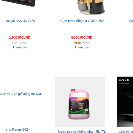
Lọc gió K&N 33-2480
Cụm bơm xăng GLC 300 ,250
Cụ
1.900.000VND
5.300.000VND
Thêm vào
Thêm vào
Nước rửa xe không chạm 5L (TL
Làm bóng