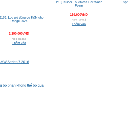
1:10) Kuiper Touchless Car Wash
Spr
Foam
139.000VND
3185. Lọc gió động cơ K&N cho
Range 2024
Thêm vào
2.190.000VND
Thêm vào
 BMW Series 7 2016
g bộ phận không thể bỏ qua