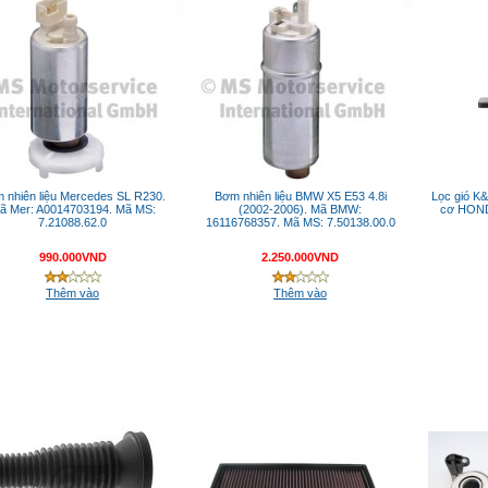
 nhiên liệu Mercedes SL R230.
Bơm nhiên liệu BMW X5 E53 4.8i
Lọc gió K
ã Mer: A0014703194. Mã MS:
(2002-2006). Mã BMW:
cơ HOND
7.21088.62.0
16116768357. Mã MS: 7.50138.00.0
990.000VND
2.250.000VND
Thêm vào
Thêm vào