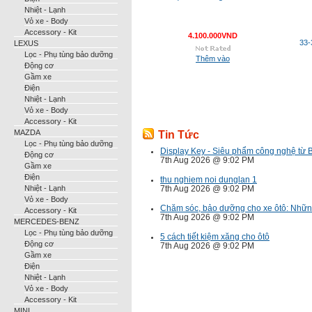
Nhiệt - Lạnh
Vỏ xe - Body
Accessory - Kit
4.100.000VND
33-
LEXUS
Lọc - Phụ tùng bảo dưỡng
Thêm vào
Động cơ
Gầm xe
Điện
Nhiệt - Lạnh
Vỏ xe - Body
Accessory - Kit
MAZDA
Tin Tức
Lọc - Phụ tùng bảo dưỡng
Display Key - Siêu phẩm công nghệ từ
Động cơ
7th Aug 2026 @ 9:02 PM
Gầm xe
Điện
thu nghiem noi dunglan 1
Nhiệt - Lạnh
7th Aug 2026 @ 9:02 PM
Vỏ xe - Body
Chăm sóc, bảo dưỡng cho xe ôtô: Nhữn
Accessory - Kit
7th Aug 2026 @ 9:02 PM
MERCEDES-BENZ
Lọc - Phụ tùng bảo dưỡng
5 cách tiết kiệm xăng cho ôtô
Động cơ
7th Aug 2026 @ 9:02 PM
Gầm xe
Điện
Nhiệt - Lạnh
Vỏ xe - Body
Accessory - Kit
MINI