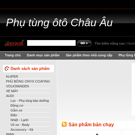
Phụ
tùng ôtô Châu Âu
Tìm kiếm nâng cao
|
Hướn
Trang chủ
Danh mục sản phẩm
Sản phẩm theo nhà cung cấp
Phụ tùng 
Danh sách sản phẩm
KUIPER
PHỦ BÓNG ONYX COATING
VOLKSWADEN
XE MÁY
AUDI
Lọc - Phụ tùng bảo dưỡng
Động cơ
Gầm xe
Điện
Nhiệt - Lạnh
Sản phẩm bán chạy
Vỏ xe - Body
Accessory - Kit
BMW