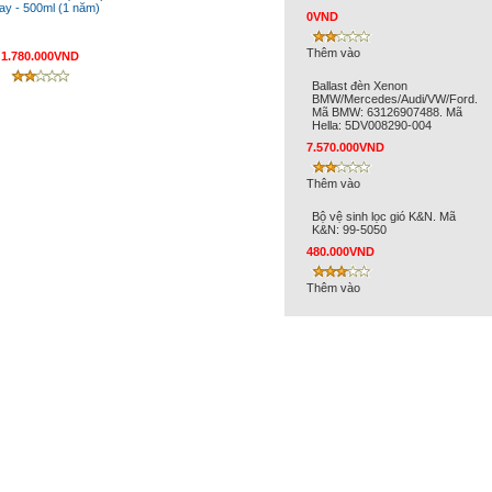
ay - 500ml (1 năm)
0VND
Thêm vào
1.780.000VND
Ballast đèn Xenon
BMW/Mercedes/Audi/VW/Ford.
Mã BMW: 63126907488. Mã
Hella: 5DV008290-004
7.570.000VND
Thêm vào
Bộ vệ sinh lọc gió K&N. Mã
K&N: 99-5050
480.000VND
Thêm vào