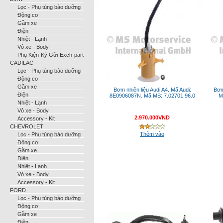
Lọc - Phụ tùng bảo dưỡng
Động cơ
Gầm xe
Điện
Nhiệt - Lạnh
Vỏ xe - Body
Phụ Kiện-Ký Gửi-Exch-part
CADILAC
Lọc - Phụ tùng bảo dưỡng
Động cơ
Gầm xe
Bơm nhiên liệu Audi A4. Mã Audi:
Bơm
Điện
8E0906087N. Mã MS: 7.02701.96.0
M
Nhiệt - Lạnh
Vỏ xe - Body
2.970.000VND
Accessory - Kit
CHEVROLET
Thêm vào
Lọc - Phụ tùng bảo dưỡng
Động cơ
Gầm xe
Điện
Nhiệt - Lạnh
Vỏ xe - Body
Accessory - Kit
FORD
Lọc - Phụ tùng bảo dưỡng
Động cơ
Gầm xe
Điện