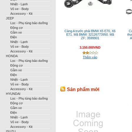
Nhiệt - Lạnh
Vỏ xe - Body
Accessory - Kit
JEEP
Lọc - Phụ tùng bảo dưỡng
Động cơ
Càng A trước phải BMW X5 E70, X6
Ca
Gầm xe
E71. Mã BMW: 32126773950. Mã
thư
Điện
ZF: 3599901
A
Nhiệt - Lạnh
Vỏ xe - Body
3.150.000VND
Accessory - Kit
HONDA
Thêm vào
Lọc - Phụ tùng bảo dưỡng
Động cơ
Gầm xe
Điện
Nhiệt - Lạnh
Vỏ xe - Body
Sản phẩm mới
Accessory - Kit
HYUNDAI
Lọc - Phụ tùng bảo dưỡng
Động cơ
Gầm xe
Điện
Nhiệt - Lạnh
Vỏ xe - Body
Accessory - Kit
ISUZU