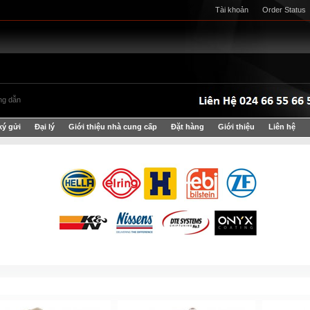
Tài khoản
Order Status
g dẫn
ký gửi
Đại lý
Giới thiệu nhà cung cấp
Đặt hàng
Giới thiệu
Liên hệ