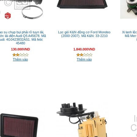
o su chụp bụi phải rô tuyn lái,
Lọc gió K&N động cơ Ford Mondeo
Xi lanh lệ
ớc lái điện Audi Q5 A45678. Mã
(2000-2007). Mã K&N: 33-2210
Mã Mer:
udi: 4G0423832AS1. Mã febi:
45480
130.000VND
1.840.000VND
Thêm vào
Thêm vào