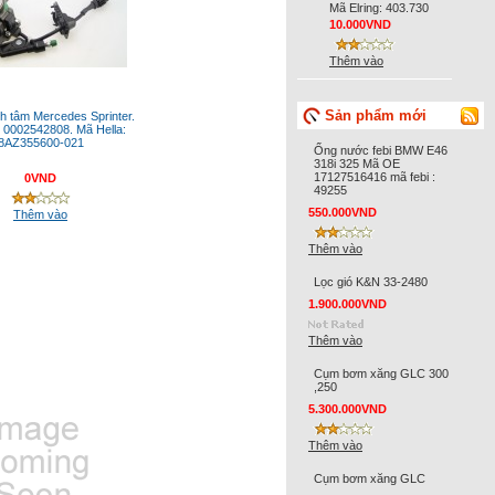
Mã Elring: 403.730
10.000VND
Thêm vào
Sản phẩm mới
ch tâm Mercedes Sprinter.
 0002542808. Mã Hella:
8AZ355600-021
Ống nước febi BMW E46
318i 325 Mã OE
17127516416 mã febi :
0VND
49255
550.000VND
Thêm vào
Thêm vào
Lọc gió K&N 33-2480
1.900.000VND
Thêm vào
Cụm bơm xăng GLC 300
,250
5.300.000VND
Thêm vào
Cụm bơm xăng GLC