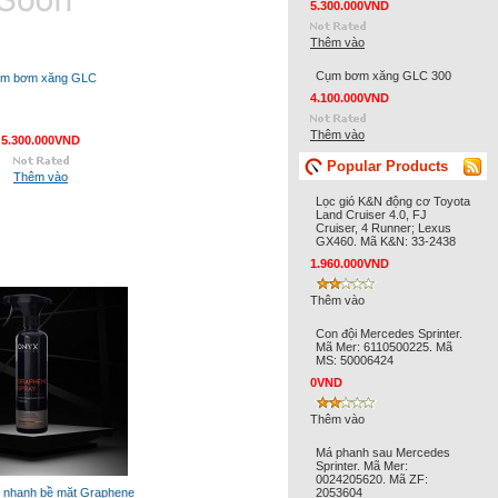
5.300.000VND
Thêm vào
Cụm bơm xăng GLC 300
m bơm xăng GLC
4.100.000VND
Thêm vào
5.300.000VND
Popular Products
Thêm vào
Lọc gió K&N động cơ Toyota
Land Cruiser 4.0, FJ
Cruiser, 4 Runner; Lexus
GX460. Mã K&N: 33-2438
1.960.000VND
Thêm vào
Con đội Mercedes Sprinter.
Mã Mer: 6110500225. Mã
MS: 50006424
0VND
Thêm vào
Má phanh sau Mercedes
Sprinter. Mã Mer:
0024205620. Mã ZF:
 nhanh bề mặt Graphene
2053604