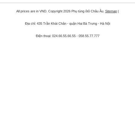
All prices are in
VND
. Copyright 2026 Phụ tùng ôtô Châu Âu.
Sitemap
|
Địa chỉ: 435 Trần Khát Chân - quận Hai Bà Trưng - Hà Nội
Điện thoại: 024.66.55.66.55 - 058.55.77.777