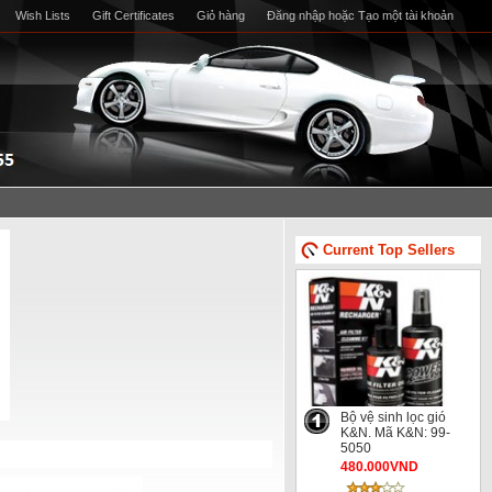
Wish Lists
Gift Certificates
Giỏ hàng
Đăng nhập
hoặc
Tạo một tài khoản
Current Top Sellers
Bộ vệ sinh lọc gió
K&N. Mã K&N: 99-
5050
480.000VND