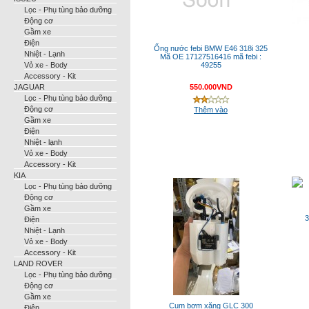
Lọc - Phụ tùng bảo dưỡng
Động cơ
Gầm xe
Điện
Ống nước febi BMW E46 318i 325
Nhiệt - Lạnh
Mã OE 17127516416 mã febi :
Vỏ xe - Body
49255
Accessory - Kit
JAGUAR
550.000VND
Lọc - Phụ tùng bảo dưỡng
Động cơ
Thêm vào
Gầm xe
Điện
Nhiệt - lạnh
Vỏ xe - Body
Accessory - Kit
KIA
Lọc - Phụ tùng bảo dưỡng
Động cơ
Gầm xe
Điện
Nhiệt - Lạnh
Vỏ xe - Body
Accessory - Kit
LAND ROVER
Lọc - Phụ tùng bảo dưỡng
Động cơ
Gầm xe
Cụm bơm xăng GLC 300
Điện