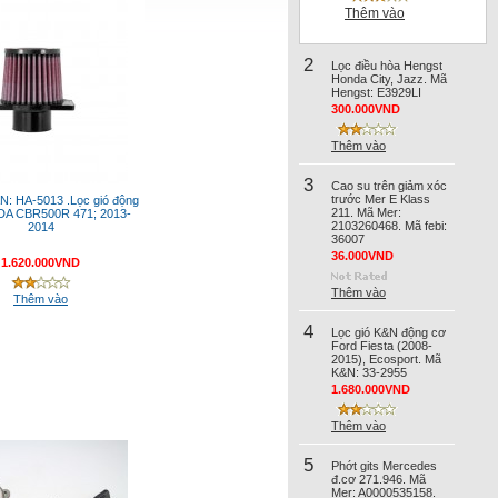
Thêm vào
2
Lọc điều hòa Hengst
Honda City, Jazz. Mã
Hengst: E3929LI
300.000VND
Thêm vào
3
Cao su trên giảm xóc
trước Mer E Klass
&N: HA-5013 .Lọc gió động
211. Mã Mer:
A CBR500R 471; 2013-
2103260468. Mã febi:
2014
36007
36.000VND
1.620.000VND
Thêm vào
Thêm vào
4
Lọc gió K&N động cơ
Ford Fiesta (2008-
2015), Ecosport. Mã
K&N: 33-2955
1.680.000VND
Thêm vào
5
Phớt gits Mercedes
đ.cơ 271.946. Mã
Mer: A0000535158.